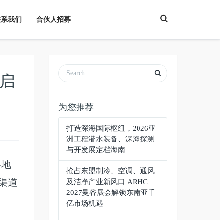
T
联系我们
合伙人招募
o
g
g
l
e
S
e
a
再启
r
c
h
为您推荐
打造深海国际枢纽，2026亚
洲工程潜水装备、深海探测
与开发展定档海南
各地
抢占东盟制冷、空调、通风
渠道
及洁净产业新风口 ARHC
2027曼谷展会解锁东南亚千
亿市场机遇