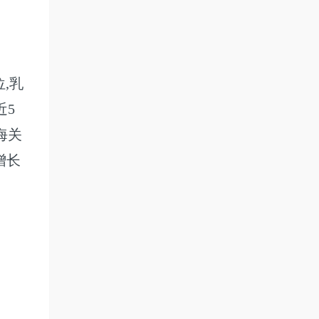
,乳
近5
海关
增长