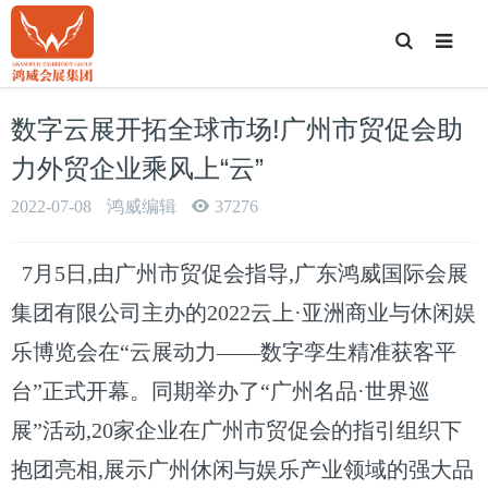
T
o
g
g
l
e
数字云展开拓全球市场!广州市贸促会助
S
e
a
力外贸企业乘风上“云”
r
c
h
2022-07-08
鸿威编辑
37276
7月5日,由广州市贸促会指导,广东鸿威国际会展
集团有限公司主办的2022云上·亚洲商业与休闲娱
乐博览会在“云展动力——数字孪生精准获客平
台”正式开幕。同期举办了“广州名品·世界巡
展”活动,20家企业在广州市贸促会的指引组织下
抱团亮相,展示广州休闲与娱乐产业领域的强大品