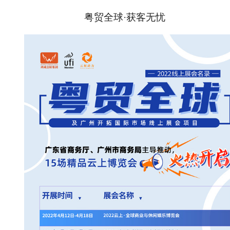
粤贸全球
·获客无忧