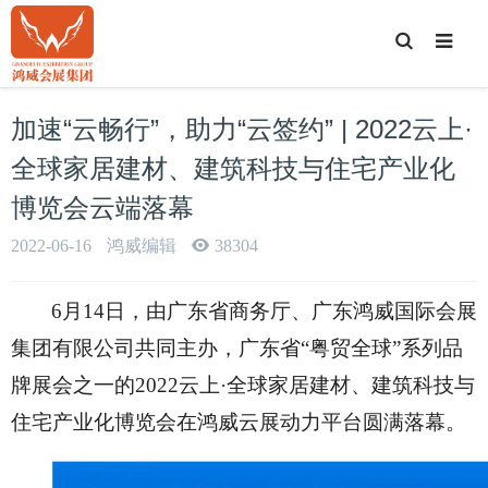
T
o
g
g
l
e
加速“云畅行”，助力“云签约” | 2022云上·
S
e
a
全球家居建材、建筑科技与住宅产业化
r
c
博览会云端落幕
h
2022-06-16
鸿威编辑
38304
6月14日，由广东省商务厅、广东鸿威国际会展
集团有限公司共同主办，广东省“粤贸全球”系列品
牌展会之一的2022云上·全球家居建材、建筑科技与
住宅产业化博览会在鸿威云展动力平台圆满落幕。