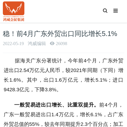
T
o
g
g
l
e
稳！前4月广东外贸出口同比增长5.1%
S
e
a
2022-05-19
鸿威编辑
26098
r
c
h
据海关广东分署统计，今年前4个月，广东外贸
进出口2.54万亿元人民币，较2021年同期（下同）增
长1.6%。其中，出口1.6万亿元，增长5.1%；进口
9428.3亿元，下降3.8%。
一般贸易进出口增长、比重双提升。
前4个月，
广东一般贸易进出口1.4万亿元，增长6.1%，占广东
外贸总值的55%，较去年同期提升2.3个百分点；加工