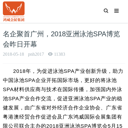
T
o
g
g
l
e
名企聚首广州，2018亚洲泳池SPA博览
S
e
a
会昨日开幕
r
c
h
2018-05-18
pnh2017
11383
2018年，为促进泳池SPA产业创新升级，助力
中国泳池SPA企业开拓国际市场，更好的将泳池
SPA材料供应商与技术在国际传播，加强国内外泳
池SPA产业合作交流，促进亚洲泳池SPA产业的稳
健发展，由广东省对外经济合作企业协会、广东省
粤港澳经贸合作促进会及广东鸿威国际会展集团有
限公司联合主办的2018亚洲泳池SPA博览会5月15