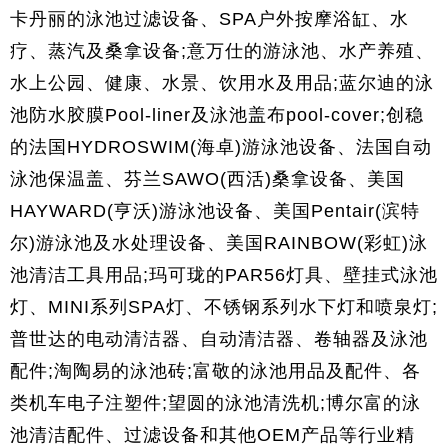
卡丹丽的泳池过滤设备、SPA户外按摩浴缸、水
疗、蒸汽及桑拿设备;意万仕的游泳池、水产养殖、
水上公园、健康、水景、饮用水及用品;蓝尔迪的泳
池防水胶膜Pool-liner及泳池盖布pool-cover;创稳
的法国HYDROSWIM(海卓)游泳池设备、法国自动
泳池保温盖、芬兰SAWO(西活)桑拿设备、美国
HAYWARD(亨沃)游泳池设备、美国Pentair(滨特
尔)游泳池及水处理设备、美国RAINBOW(彩虹)泳
池清洁工具用品;玛可珑的PAR56灯具、壁挂式泳池
灯、MINI系列SPA灯、不锈钢系列水下灯和喷泉灯;
普世达的电动清洁器、自动清洁器、卷轴器及泳池
配件;淘陶易的泳池砖;富敬的泳池用品及配件、各
类机车电子注塑件;望圆的泳池清洗机;博尔富的泳
池清洁配件、过滤设备和其他OEM产品等行业精