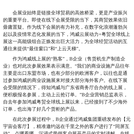
会展业始终是链接全球贸易的高效桥梁，更是产业振兴
的重要平台。即使在线下会展受限的当下，其商贸效果依旧
毋庸置疑。作为线下会展的有力补充，在数字化浪潮蓬勃兴
起以及疫情常态化发展的当下，鸿威云展动力
+粤贸全球线上
展这一高能级组合正焕发出巨大活力，为全球经贸活动的互
通往来提供“最佳窗口”和“上云天梯”。
作为鸿威线上展的
“熟客”，B企业（售货机生产制造企
业）也对此次参展效果表示满意。“我们的商业设施产品往年
主要是出口东盟市场，也有少部分的欧洲客户，以往也是通
过参加鸿威的商业设施展来对接大部分海外客户。在线下展
会受限的情况下，得知鸿威与广东省商务厅合办的线上展，
便积极报名参展，主动上云抢订单。”B企业营销总监表示，
自
去年参
加鸿威粤贸全球线上
展以来，已经接到了不少海外
订单，也
出海了
好几个货柜
的
产品
。
在此次参展过程中，
B企业通过鸿威集团重磅发布的【元
宇宙会客厅】，精准邀约远在千里之外的客户进行了“同屏互
动”，点哪看哪，沉浸式带领客户展开产品的实时讲解、在线