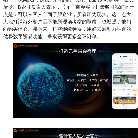
洽谈。B企业负责人表示，【元宇宙会客厅】最吸引我们的一
点是：可以带客人全面了解企业，所看即为现实。这一点大
大地打消海外客户因不能到现场考察的顾虑，也增强了他们
的购买信心。
接下来
，
也将继续参展，
用好云展动力平台的
优势数字贸易功能，
争取获得更多
全球
订单
。