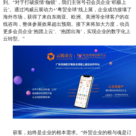
到。
“对于打破疫情‘枷锁’，我们主张号召会员企业‘积极上
云’。通过鸿威云展动力+‘粤贸全球’线上展，企业成功接壤了
海外市场，
获得了来自东南亚、欧洲、美洲等全球客户的
在
线
咨询
，
整体
参展效果超出预期
。
接下来将加大力度，动员
更多会员企业
‘抱团上云’、‘抱团出海’，实现企业的数字化上
云转型。”
获客，始终是企业的根本需求。
“外贸企业的根与魂是订