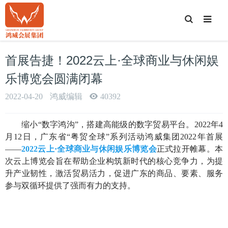
T
o
g
g
l
e
首展告捷！2022云上·全球商业与休闲娱
S
e
a
乐博览会圆满闭幕
r
c
h
2022-04-20
鸿威编辑
40392
缩小“数字鸿沟”，搭建高能级的数字贸易平台。2022年4
月12日，广东省“粤贸全球”系列活动鸿威集团2022年首展
——
2022
云上·全球商业与休闲娱乐博览会
正式拉开帷幕。本
次云上博览会旨在帮助企业构筑新时代的核心竞争力，为提
升产业韧性，激活贸易活力，促进广东的商品、要素、服务
参与双循环提供了强而有力的支持。