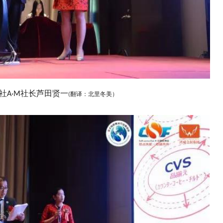
社长芦田贤一
社
A·M
翻译：北里冬美）
(