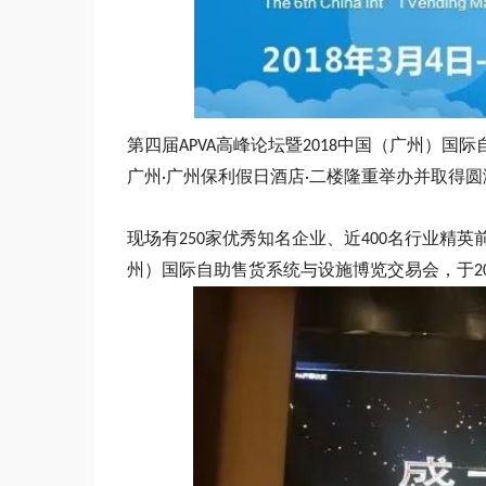
高峰论坛暨
中国（广州）国际
第四届
APVA
2018
广州
广州保利假日酒店
二楼隆重举办并取得圆
·
·
家优秀知名企业、近
名行业精英
现场有
250
400
州）国际自助售货系统与设施博览交易会，于
2