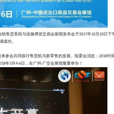
自助售货系统与设施博览交易会新闻发布会于
年
月
日下
2017
10
20
满成功。
前来参会共同探讨售货机与新零售的发展。组委会消息：
中
2018
年
月
日，在广州
广交会展馆隆重举办！
018
3
4-6
·