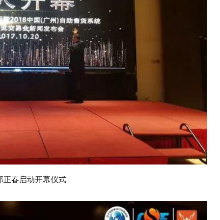
郑正春启动开幕仪式