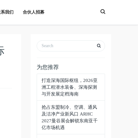
T
联系我们
合伙人招募
o
g
g
l
e
S
e
a
际
r
c
h
为您推荐
打造深海国际枢纽，2026亚
洲工程潜水装备、深海探测
与开发展定档海南
抢占东盟制冷、空调、通风
及洁净产业新风口 ARHC
2027曼谷展会解锁东南亚千
亿市场机遇