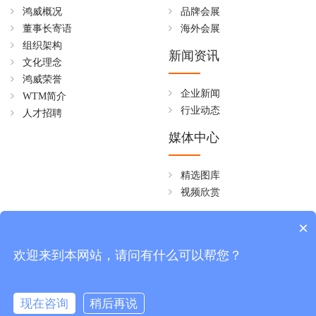
鸿威概况
品牌会展
董事长寄语
海外会展
组织架构
新闻资讯
文化理念
鸿威荣誉
企业新闻
WTM简介
行业动态
人才招聘
媒体中心
精选图库
视频欣赏
全国免费热线
×
4006258268
欢迎来到本网站，请问有什么可以帮您？
周一至周五 08:30~18:00
现在咨询
稍后再说
版权所有 © 广东鸿威国际会展集团有限公司
粤ICP备17064634号-1