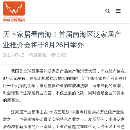
T
o
g
g
l
e
天下家居看南海！首届南海区泛家居产
S
e
a
业推介会将于8月26日举办
r
c
h
2021-07-15
鸿威编辑
9369
我国是全球最重要的泛家居产品生产和消费大国，产业总产值在1
0万亿元左右。在实现规模稳步增长的同时，近年来泛家居产业正在经
历一系列深刻变革，推动整体产业的重塑和洗牌。而集成化的浪潮，
对全球整个泛家居行业而言，不仅是质的飞跃，同时也是企业间竞争
的新赛道。
泛家居产业是佛山在“十四五规划”中重点打造的超万亿级产业集
群之一，也是南海基础最坚实的特色产业之一。发展至今，南海泛家
居领域有着深厚的产业基础，工业产值超过3000亿元，占全区工业总