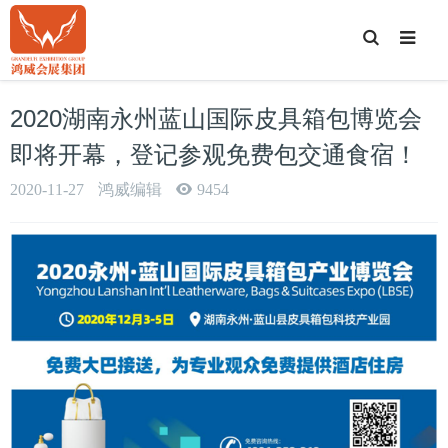
T
o
g
g
l
e
2020湖南永州蓝山国际皮具箱包博览会
S
e
a
即将开幕，登记参观免费包交通食宿！
r
c
h
2020-11-27
鸿威编辑
9454