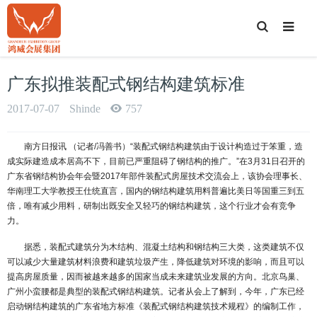
T
o
g
g
l
e
广东拟推装配式钢结构建筑标准
S
e
a
2017-07-07
Shinde
757
r
c
h
南方日报讯 （记者/冯善书）“装配式钢结构建筑由于设计构造过于笨重，造
成实际建造成本居高不下，目前已严重阻碍了钢结构的推广。”在3月31日召开的
广东省钢结构协会年会暨2017年部件装配式房屋技术交流会上，该协会理事长、
华南理工大学教授王仕统直言，国内的钢结构建筑用料普遍比美日等国重三到五
倍，唯有减少用料，研制出既安全又轻巧的钢结构建筑，这个行业才会有竞争
力。
据悉，装配式建筑分为木结构、混凝土结构和钢结构三大类，这类建筑不仅
可以减少大量建筑材料浪费和建筑垃圾产生，降低建筑对环境的影响，而且可以
提高房屋质量，因而被越来越多的国家当成未来建筑业发展的方向。北京鸟巢、
广州小蛮腰都是典型的装配式钢结构建筑。记者从会上了解到，今年，广东已经
启动钢结构建筑的广东省地方标准《装配式钢结构建筑技术规程》的编制工作，