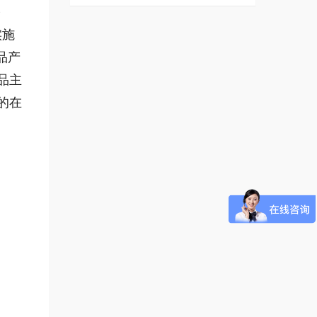
公
实施
品产
品主
的在