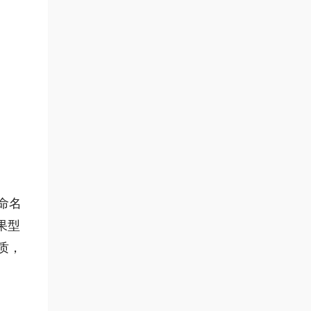
命名
果型
质，