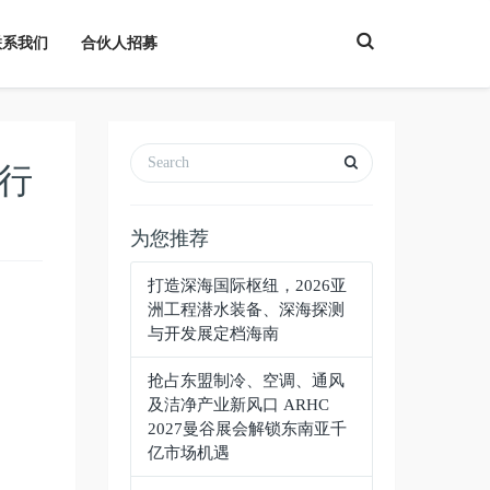
T
联系我们
合伙人招募
o
g
g
l
e
S
e
a
行
r
c
h
为您推荐
打造深海国际枢纽，2026亚
洲工程潜水装备、深海探测
与开发展定档海南
抢占东盟制冷、空调、通风
及洁净产业新风口 ARHC
2027曼谷展会解锁东南亚千
亿市场机遇