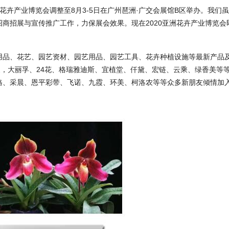
花卉产业博览会调整至8月3-5日在广州琶洲·广交会展馆B区举办。我们
商招展与宣传推广工作，力保展会效果。现在2020亚洲花卉产业博览会
用品、花艺、园艺资材、园艺用品、园艺工具、花卉种植设施等最新产品
家，大丽孚、24花、格瑞雅迪斯、宜植堂、仟黛、宏链、云乘、绿香美等
格、采晨、恩平彩带、飞诺、九霞、环美、柯洛农等等众多新朋友倾情加