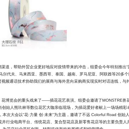
销渠道，帮助外贸企业更好地应对疫情带来的冲击，组委会今年特别推出“
马尔代夫、马来西亚、墨西哥、泰国、越南、罗马尼亚、阿联酋等20多个
过视频通话技术协助我们的展商与海外意向采购商实现实时对话连线，与
！
花博览会的重头戏来了——插花花艺表演。组委会邀请了MONSTRE兽
、花时尚创始人熊玖林等数位花艺大咖亲临现场，为插花爱好者献上一场场精彩
会以“花·力量 创·未来”为主题，邀请了不远 Colorful Road 创始
赵杉等花卉行业电商平台、传统花店、复合型花店及新零售花店等的主要负责人
展，为花店行业开拓创新、转型提供新的发展模式和经营理念。