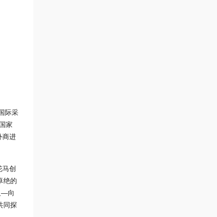
国际采
国家
外商进
花马创
卓绝的
人—向
共同探