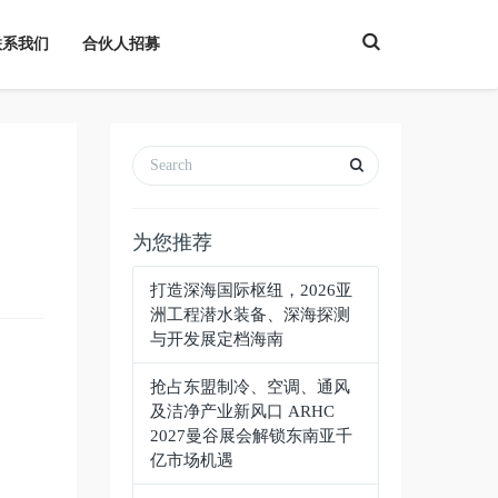
T
联系我们
合伙人招募
o
g
g
l
e
S
e
a
开
r
c
h
为您推荐
打造深海国际枢纽，2026亚
洲工程潜水装备、深海探测
与开发展定档海南
抢占东盟制冷、空调、通风
及洁净产业新风口 ARHC
2027曼谷展会解锁东南亚千
亿市场机遇