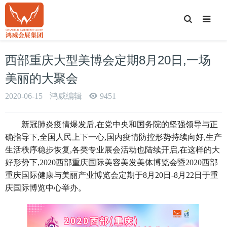
T
o
g
g
l
e
西部重庆大型美博会定期8月20日,一场
S
e
a
美丽的大聚会
r
c
h
2020-06-15
鸿威编辑
9451
新冠肺炎疫情爆发后,在党中央和国务院的坚强领导与正
确指导下,全国人民上下一心,国内疫情防控形势持续向好,生产
生活秩序稳步恢复,各类专业展会活动也陆续开启,在这样的大
好形势下,2020西部重庆国际美容美发美体博览会暨2020西部
重庆国际健康与美丽产业博览会定期于8月20日-8月22日于重
庆国际博览中心举办。