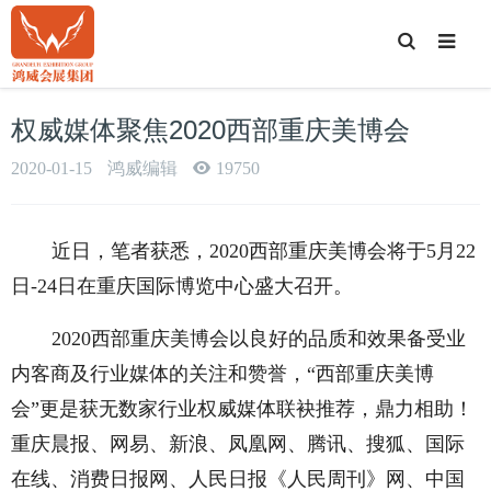
T
o
g
g
l
e
权威媒体聚焦2020西部重庆美博会
S
e
a
2020-01-15
鸿威编辑
19750
r
c
h
近日，笔者获悉，2020西部重庆美博会将于5月22
日-24日在重庆国际博览中心盛大召开。
2020西部重庆美博会以良好的品质和效果备受业
内客商及行业媒体的关注和赞誉，“西部重庆美博
会”更是获无数家行业权威媒体联袂推荐，鼎力相助！
重庆晨报、网易、新浪、凤凰网、腾讯、搜狐、国际
在线、消费日报网、人民日报《人民周刊》网、中国