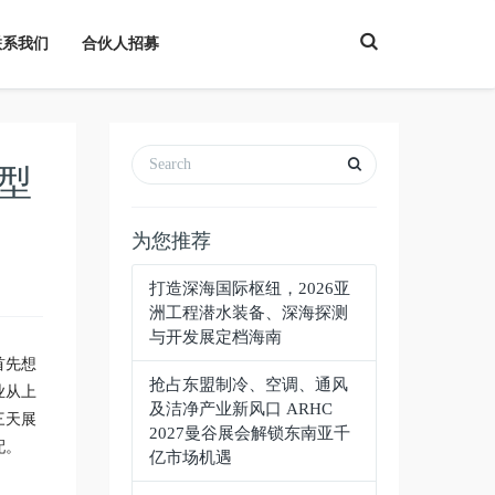
T
联系我们
合伙人招募
o
g
g
l
e
S
e
a
型
r
c
h
为您推荐
打造深海国际枢纽，2026亚
洲工程潜水装备、深海探测
与开发展定档海南
首先想
抢占东盟制冷、空调、通风
业从上
及洁净产业新风口 ARHC
三天展
2027曼谷展会解锁东南亚千
配。
亿市场机遇