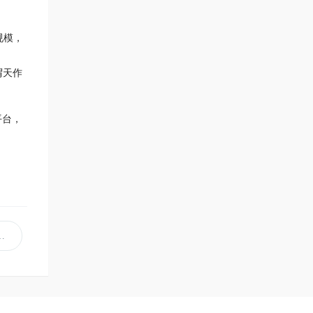
规模，
谓天作
平台，