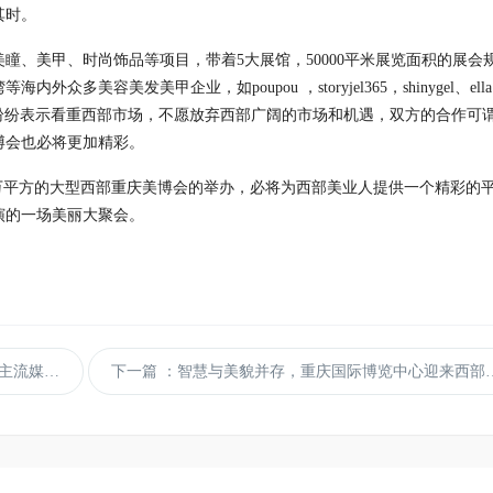
其时。
美瞳、美甲、时尚饰品等项目，带着
5
大展馆，
50000
平米展览面积的展会
湾等海内外众多美容美发美甲企业，如
poupou
，
storyjel365
，
shinygel
、
ella
纷纷表示看重西部市场，不愿放弃西部广阔的市场和机遇，双方的合作可
博会也必将更加精彩。
万平方的大型西部重庆美博会的举办，必将为西部美业人提供一个精彩的
演的一场美丽大聚会。
市场潜力”
下一篇
：智慧与美貌并存，重庆国际博览中心迎来西部大型美博会