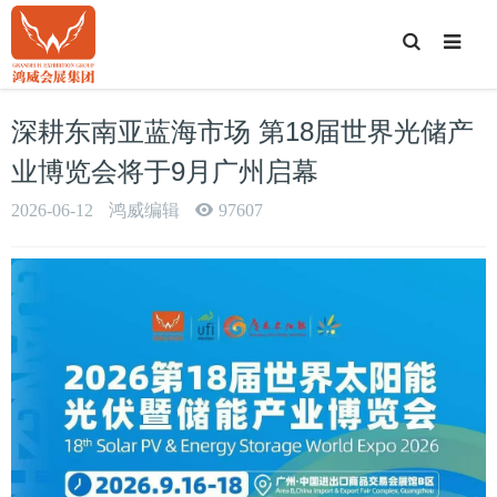
T
o
g
g
l
e
深耕东南亚蓝海市场 第18届世界光储产
S
e
a
业博览会将于9月广州启幕
r
c
h
2026-06-12
鸿威编辑
97607