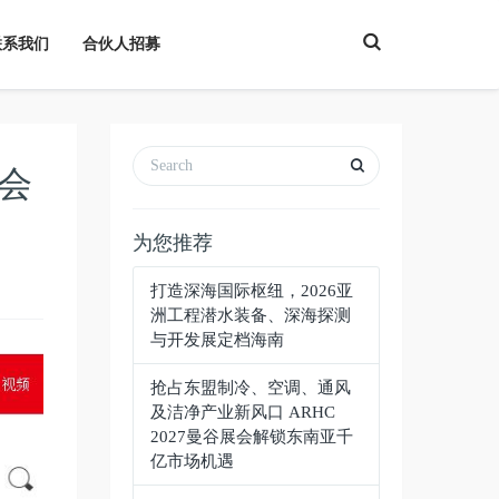
T
联系我们
合伙人招募
o
g
g
l
e
S
e
a
会
r
c
h
为您推荐
打造深海国际枢纽，2026亚
洲工程潜水装备、深海探测
与开发展定档海南
抢占东盟制冷、空调、通风
及洁净产业新风口 ARHC
2027曼谷展会解锁东南亚千
亿市场机遇