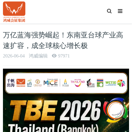
T
o
g
g
l
e
万亿蓝海强势崛起！东南亚台球产业高
S
e
a
速扩容，成全球核心增长极
r
c
h
2026-06-04
鸿威编辑
97971