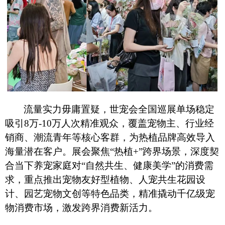
流量实力毋庸置疑，世宠会全国巡展单场稳定
吸引
8万-10万人次精准观众，覆盖宠物主、行业经
销商、潮流青年等核心客群，为热植品牌高效导入
海量潜在客户。展会聚焦“热植+”跨界场景，深度契
合当下养宠家庭对“自然共生、健康美学”的消费需
求，重点推出宠物友好型植物、人宠共生花园设
计、园艺宠物文创等特色品类，精准撬动千亿级宠
物消费市场，激发跨界消费新活力。