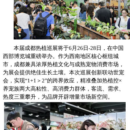
本届成都热植巡展将于
6月26日-28日，在中国
西部博览城重磅举办。作为西南地区核心枢纽城
市，成都兼具浓厚热植文化与成熟宠物消费市场，
为展会提供绝佳生长土壤。本次巡展创新联动世宠
会，实现“1+1＞2”的跨界效应，精准叠加热植控×
养宠族两大高粘性、高消费力群体，客流、需求、
热度三重攀升，为品牌开辟增量市场新空间。