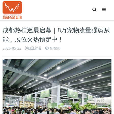
T
o
g
g
l
e
成都热植巡展启幕｜8万宠物流量强势赋
S
e
a
能，展位火热预定中！
r
c
h
2026-05-22
鸿威编辑
97998