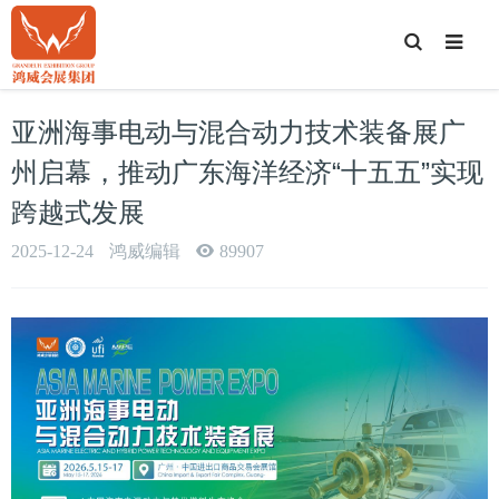
T
o
g
g
l
e
亚洲海事电动与混合动力技术装备展广
S
e
a
州启幕，推动广东海洋经济“十五五”实现
r
c
跨越式发展
h
2025-12-24
鸿威编辑
89907