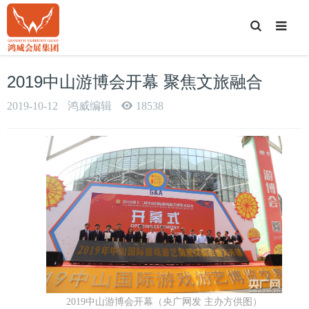
T
o
g
g
l
e
2019中山游博会开幕 聚焦文旅融合
S
e
a
2019-10-12
鸿威编辑
18538
r
c
h
2019中山游博会开幕（央广网发 主办方供图）