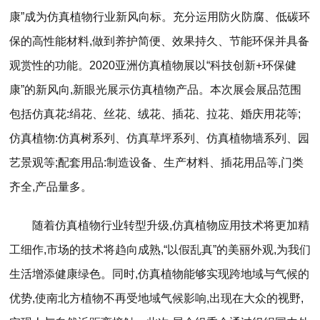
康”成为仿真植物行业新风向标。充分运用防火防腐、低碳环
保的高性能材料,做到养护简便、效果持久、节能环保并具备
观赏性的功能。2020亚洲仿真植物展以“科技创新+环保健
康”的新风向,新眼光展示仿真植物产品。本次展会展品范围
包括仿真花:绢花、丝花、绒花、插花、拉花、婚庆用花等;
仿真植物:仿真树系列、仿真草坪系列、仿真植物墙系列、园
艺景观等;配套用品:制造设备、生产材料、插花用品等,门类
齐全,产品量多。
随着仿真植物行业转型升级,仿真植物应用技术将更加精
工细作,市场的技术将趋向成熟,“以假乱真”的美丽外观,为我们
生活增添健康绿色。同时,仿真植物能够实现跨地域与气候的
优势,使南北方植物不再受地域气候影响,出现在大众的视野,