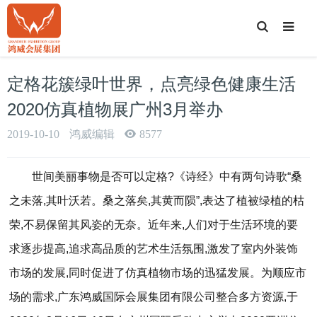
T
o
g
g
l
e
定格花簇绿叶世界，点亮绿色健康生活
S
e
a
2020仿真植物展广州3月举办
r
c
h
2019-10-10
鸿威编辑
8577
世间美丽事物是否可以定格?《诗经》中有两句诗歌“桑
之未落,其叶沃若。桑之落矣,其黄而陨”,表达了植被绿植的枯
荣,不易保留其风姿的无奈。近年来,人们对于生活环境的要
求逐步提高,追求高品质的艺术生活氛围,激发了室内外装饰
市场的发展,同时促进了仿真植物市场的迅猛发展。为顺应市
场的需求,广东鸿威国际会展集团有限公司整合多方资源,于