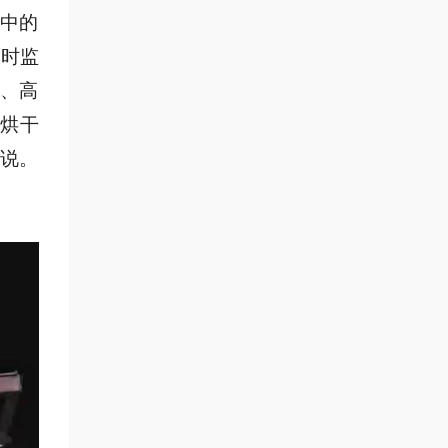
程中的
实时监
化、高
了烘干
着说。