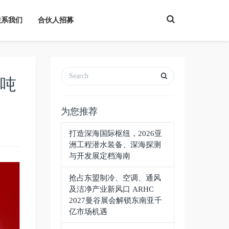
T
联系我们
合伙人招募
o
g
g
l
e
S
e
a
多吨
r
c
h
为您推荐
打造深海国际枢纽，2026亚
洲工程潜水装备、深海探测
与开发展定档海南
抢占东盟制冷、空调、通风
及洁净产业新风口 ARHC
2027曼谷展会解锁东南亚千
亿市场机遇