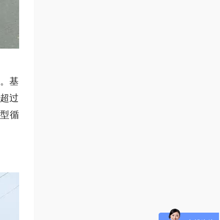
机。基
遍超过
大型循