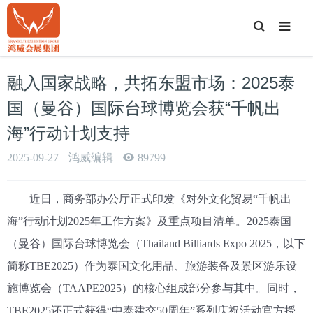
T
o
g
g
l
e
融入国家战略，共拓东盟市场：2025泰
S
e
a
国（曼谷）国际台球博览会获“千帆出
r
c
海”行动计划支持
h
2025-09-27
鸿威编辑
89799
近日，商务部办公厅正式印发《对外文化贸易“千帆出
海”行动计划2025年工作方案》及重点项目清单。2025泰国
（曼谷）国际台球博览会（Thailand Billiards Expo 2025，以下
简称TBE2025）作为泰国文化用品、旅游装备及景区游乐设
施博览会（TAAPE2025）的核心组成部分参与其中。同时，
TBE2025还正式获得“中泰建交50周年”系列庆祝活动官方授