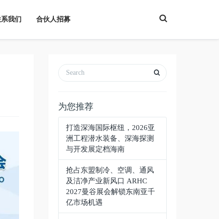
T
联系我们
合伙人招募
o
g
g
l
e
S
e
a
r
c
h
为您推荐
打造深海国际枢纽，2026亚
洲工程潜水装备、深海探测
与开发展定档海南
抢占东盟制冷、空调、通风
及洁净产业新风口 ARHC
2027曼谷展会解锁东南亚千
亿市场机遇