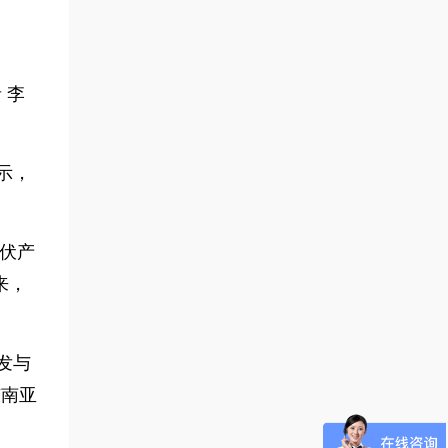
 李
示，
光伏产
来，
发与
东南亚