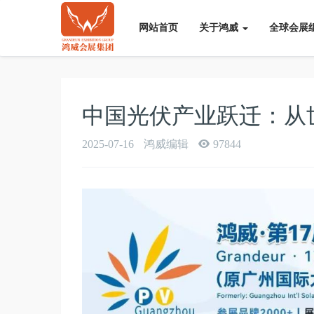
网站首页
关于鸿威
全球会展
中国光伏产业跃迁：从
2025-07-16
鸿威编辑
97844