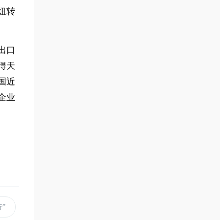
纽转
出口
得天
国近
企业
”