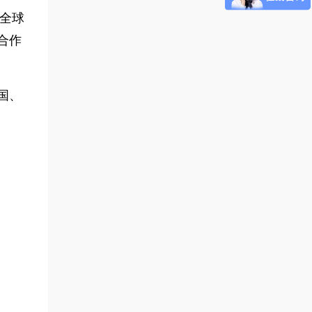
年全球
合作
国、