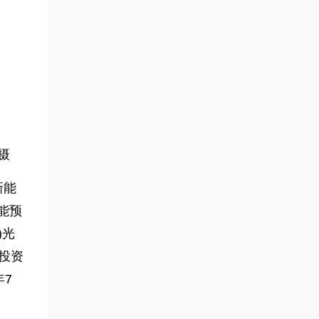
摄
新能
能预
)光
投资
年7