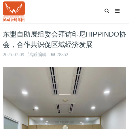
T
o
g
g
l
e
东盟自助展组委会拜访印尼HIPPINDO协
S
e
a
会，合作共识促区域经济发展
r
c
h
2025-07-09
鸿威编辑
78852