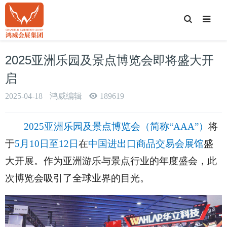
T
o
g
g
l
e
2025亚洲乐园及景点博览会即将盛大开
S
e
a
启
r
c
h
2025-04-18
鸿威编辑
189619
2025亚洲乐园及景点博览会（简称“AAA”）
将
于
5月10日至12日
在
中国进出口商品交易会展馆
盛
大开展。作为亚洲游乐与景点行业的年度盛会，此
次博览会吸引了全球业界的目光。