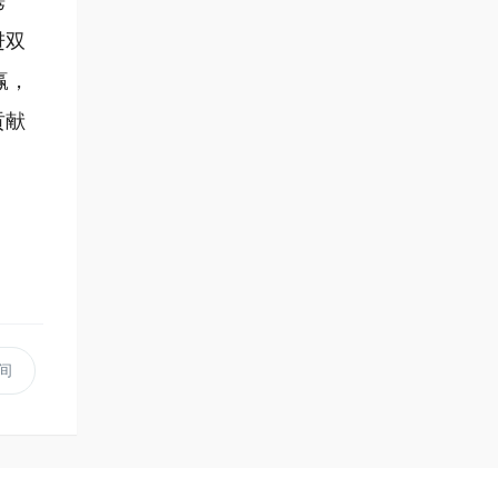
携
进双
赢，
贡献
间