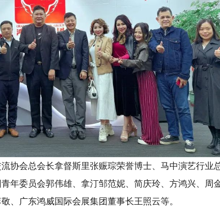
交流协会总会长拿督斯里张赈琮荣誉博士、马中演艺行业
国青年委员会郭伟雄、拿汀邹范妮、简庆玲、方鸿兴、周
李敬、广东鸿威国际会展集团董事长王照云等。