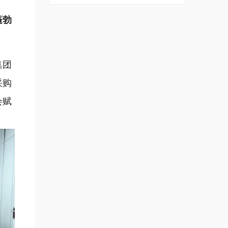
蓬勃
集团
采购
会赋