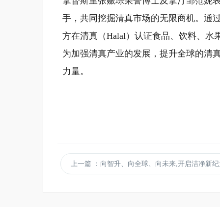
拿督斯里张赈琮荣誉博士及拿汀邹范妮
手，共同挖掘清真市场的无限商机。通
方在清真（Halal）认证食品、饮料
为加强清真产业的发展，提升全球的清
力量。
上一篇
：向智升、向全球、向未来,开启洁净新纪元 | 2025第9届亚太洁净展将于2025年8月8-10日在广州·广