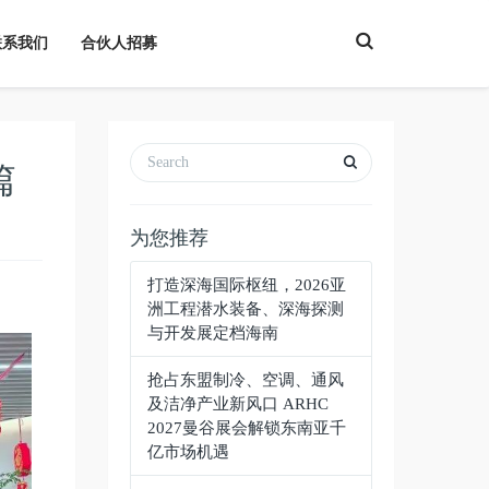
T
联系我们
合伙人招募
o
g
g
l
e
S
e
a
篇
r
c
h
为您推荐
打造深海国际枢纽，2026亚
洲工程潜水装备、深海探测
与开发展定档海南
抢占东盟制冷、空调、通风
及洁净产业新风口 ARHC
2027曼谷展会解锁东南亚千
亿市场机遇