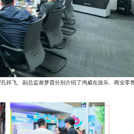
理孔祥飞、副总监谢梦霞分别介绍了鸿威在游乐、商业零