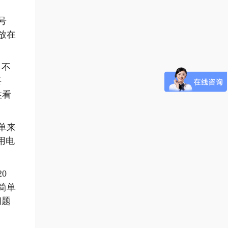
号
放在
、不
要
性看
单来
用电
0
简单
问题