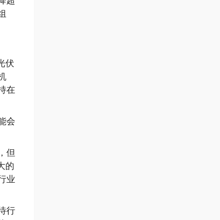
降超
组
光伏
机
持在
能会
，但
大的
行业
待行