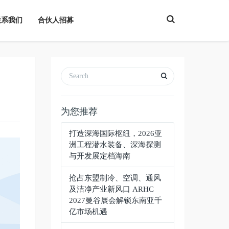
T
联系我们
合伙人招募
o
g
g
l
e
S
e
a
r
c
h
为您推荐
打造深海国际枢纽，2026亚
洲工程潜水装备、深海探测
与开发展定档海南
抢占东盟制冷、空调、通风
及洁净产业新风口 ARHC
2027曼谷展会解锁东南亚千
亿市场机遇