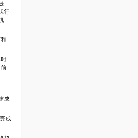
提
伏行
机
要和
年时
目前
建成
年完成
。