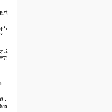
低成
环节
了
对成
管部
%、
额，
槛较