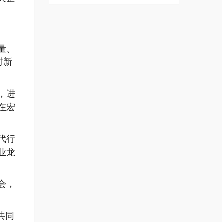
量、
对新
，进
在宏
代行
业龙
会，
共同