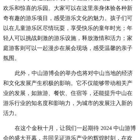
欢乐和惊喜的乐园。大家可以在这里亲身体验各种新
奇有趣的游乐项目，感受游乐文化的魅力。孩子们可
以在儿童游乐区尽情玩耍，享受快乐的童年时光；年
轻人可以挑战刺激的游乐设施，释放激情和活力；家
庭游客则可以一起漫步在展会现场，感受温馨的亲子
氛围。
此外，中山游博会的举办也将对中山当地的经济
和文化发展产生积极的影响。它不仅能够带动相关产
业的发展，如旅游、餐饮、住宿等，还能提升中山在
游乐行业的知名度和影响力，为城市的发展注入新的
活力。
在这个金秋十月，让我们一起期待 2024 中山游博
会的盛大开幕，共同见证游乐产业的辉煌时刻，在欢