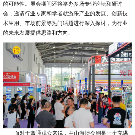
的可能性。展会期间还将举办多场专业论坛和研讨
会，邀请行业专家和学者就游乐产业的发展、创新技
术应用、市场前景等热门话题进行深入探讨，为行业
的未来发展提供思路和方向。
而对于普通观众来说，中山游博会则是一个充满