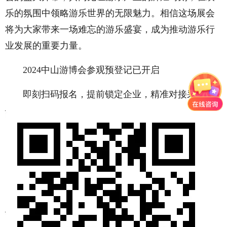
乐的氛围中领略游乐世界的无限魅力。相信这场展会
将为大家带来一场难忘的游乐盛宴，成为推动游乐行
业发展的重要力量。
2024中山游博会参观预登记已开启
即刻扫码报名，提前锁定企业，精准对接采购！