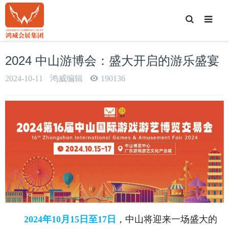
T
o
g
g
l
e
2024 中山游博会：盛大开启的游乐盛宴
S
e
a
2024-10-11
鸿威编辑
190136
r
c
h
2024年10月15日至17日
，中山将迎来一场盛大的