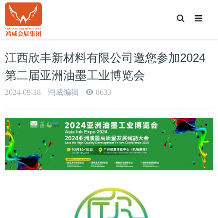
T
o
g
g
l
e
江西欣丰新材料有限公司邀您参加2024
S
e
a
第二届亚洲油墨工业博览会
r
c
h
2024-09-18
鸿威编辑
8633