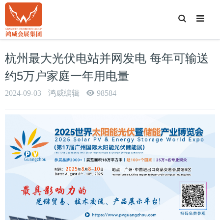
T
o
g
g
l
e
杭州最大光伏电站并网发电 每年可输送
S
e
a
约5万户家庭一年用电量
r
c
h
2024-09-03
鸿威编辑
98584