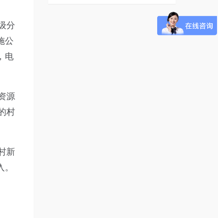
级分
施公
，电
资源
的村
村新
入。