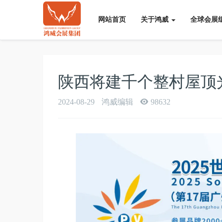
网站首页
关于鸿威
全球会展
陕西将建千个整村屋顶
2024-08-29
鸿威编辑
98632