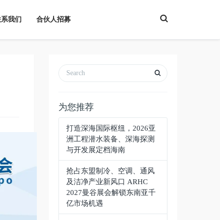
T
联系我们
合伙人招募
o
g
g
l
e
S
e
a
r
c
h
为您推荐
打造深海国际枢纽，2026亚
洲工程潜水装备、深海探测
与开发展定档海南
抢占东盟制冷、空调、通风
及洁净产业新风口 ARHC
2027曼谷展会解锁东南亚千
亿市场机遇