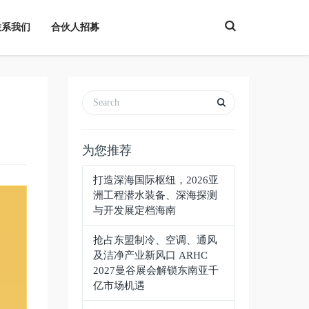
T
联系我们
合伙人招募
o
g
g
l
e
S
e
a
r
c
h
为您推荐
打造深海国际枢纽，2026亚
洲工程潜水装备、深海探测
与开发展定档海南
抢占东盟制冷、空调、通风
及洁净产业新风口 ARHC
2027曼谷展会解锁东南亚千
亿市场机遇