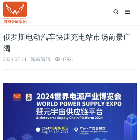
T
o
g
g
l
e
俄罗斯电动汽车快速充电站市场前景广
S
e
a
阔
r
c
h
2024-07-24
鸿威编辑
87921