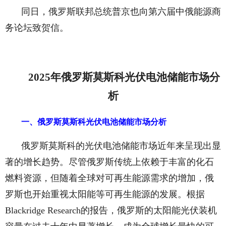
同日，俄罗斯联邦总统普京也向第六届中俄能源商
务论坛致贺信。
2025年俄罗斯莫斯科光伏电池储能市场分
析
一、俄罗斯莫斯科光伏电池储能市场分析
俄罗斯莫斯科的光伏电池储能市场近年来呈现出显
著的增长趋势。尽管俄罗斯传统上依赖于丰富的化石
燃料资源，但随着全球对可再生能源需求的增加，俄
罗斯也开始重视太阳能等可再生能源的发展。根据
Blackridge Research的报告，俄罗斯的太阳能光伏装机