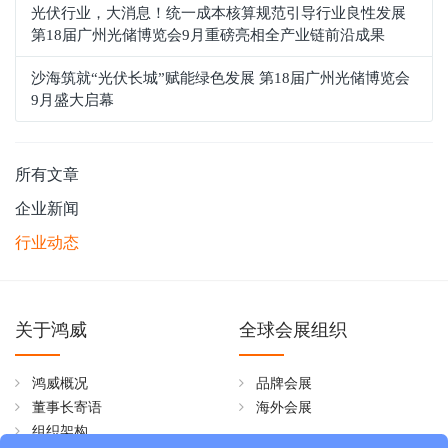
光伏行业，大消息！统一成本核算规范引导行业良性发展
第18届广州光储博览会9月重磅亮相全产业链前沿成果
沙海筑就“光伏长城”赋能绿色发展 第18届广州光储博览会
9月盛大启幕
所有文章
企业新闻
行业动态
关于鸿威
全球会展组织
鸿威概况
品牌会展
董事长寄语
海外会展
组织架构
新闻资讯