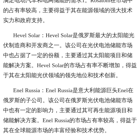
满足电动汽车和电网储能的需求1。Rosatom在市场中
的占有率较高，主要得益于其在能源领域的强大技术
实力和政府支持。
Hevel Solar：Hevel Solar是俄罗斯最大的太阳能光
伏制造商和开发商之一。该公司在光伏电池储能市场
中也占据了一定的份额，主要通过其太阳能项目和储
能解决方案。Hevel Solar的市场占有率不断增加，得益
于其在太阳能光伏领域的领先地位和技术创新。
Enel Russia：Enel Russia是意大利能源巨头Enel在
俄罗斯的子公司。该公司在俄罗斯光伏电池储能市场
中也有一定的影响力，主要通过其可再生能源项目和
储能解决方案。Enel Russia的市场占有率较高，得益于
其在全球能源市场的丰富经验和技术优势。