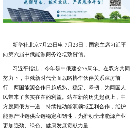
新华社北京7月23日电 7月23日，国家主席习近平
向第六届中俄能源商务论坛致贺信。
习近平指出，今年是中俄建交75周年。在双方共同
努力下，中俄新时代全面战略协作伙伴关系踔厉前
行，两国能源合作日趋成熟、稳定、坚韧，为两国人
民带来了实实在在的利益。站在新的历史起点上，中
方愿同俄方一道，持续推动能源领域互利合作，维护
能源产业链供应链稳定和韧性，为推动全球能源产业
更加强劲、绿色、健康发展贡献力量。