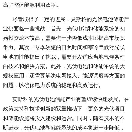
高了整体能源利用效率。
尽管取得了一定的进展，莫斯科的光伏电池储能产
业仍面临一些挑战。首先，光伏电池和储能系统的初
始投资成本较高，需要进一步降低成本以提高市场竞
争力。其次，冬季较短的日照时间和寒冷气候对光伏
电池的性能提出了挑战，需要开发适应当地气候条件
的技术和解决方案。此外，光伏电池和储能系统的大
规模应用，还需要解决电网接入、能源调度等方面的
问题，以确保电力系统的稳定和高效运行。
莫斯科的光伏电池储能产业有望继续快速发展。在
政策支持和技术创新的双重推动下，更多的光伏项目
和储能设施将投入建设和运营。同时，随着技术的不
断进步，光伏电池和储能系统的成本将进一步降低，