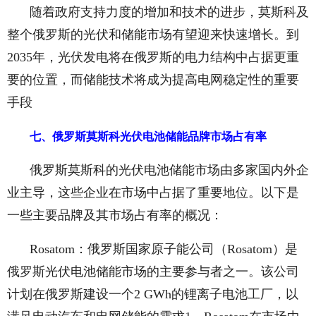
随着政府支持力度的增加和技术的进步，莫斯科及
整个俄罗斯的光伏和储能市场有望迎来快速增长。到
2035年，光伏发电将在俄罗斯的电力结构中占据更重
要的位置，而储能技术将成为提高电网稳定性的重要
手段
七、俄罗斯莫斯科光伏电池储能品牌市场占有率
俄罗斯莫斯科的光伏电池储能市场由多家国内外企
业主导，这些企业在市场中占据了重要地位。以下是
一些主要品牌及其市场占有率的概况：
Rosatom：俄罗斯国家原子能公司（Rosatom）是
俄罗斯光伏电池储能市场的主要参与者之一。该公司
计划在俄罗斯建设一个2 GWh的锂离子电池工厂，以