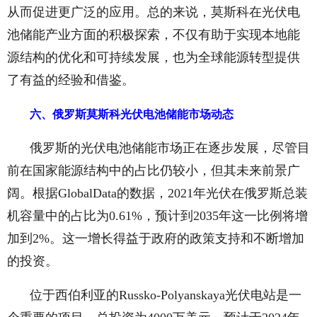
从而促进更广泛的应用。总的来说，莫斯科在光伏电
池储能产业方面的积极探索，不仅有助于实现本地能
源结构的优化和可持续发展，也为全球能源转型提供
了有益的经验和借鉴。
六、俄罗斯莫斯科光伏电池储能市场动态
俄罗斯的光伏电池储能市场正在逐步发展，尽管目
前在国家能源结构中的占比仍较小，但其未来前景广
阔。根据GlobalData的数据，2021年光伏在俄罗斯总装
机容量中的占比为0.61%，预计到2035年这一比例将增
加到2%。这一增长得益于政府的政策支持和不断增加
的投资。
位于西伯利亚的Russko-Polyanskaya光伏电站是一