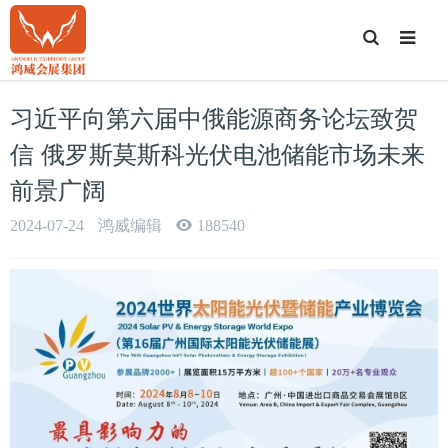
T
o
g
g
l
e
习近平向第六届中俄能源商务论坛致贺
S
e
a
信 俄罗斯莫斯科光伏电池储能市场未来
r
c
前景广阔
h
2024-07-24
鸿威编辑
188540