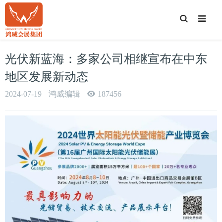
T
o
g
g
l
e
光伏新蓝海：多家公司相继宣布在中东
S
e
a
地区发展新动态
r
c
h
2024-07-19
鸿威编辑
187456