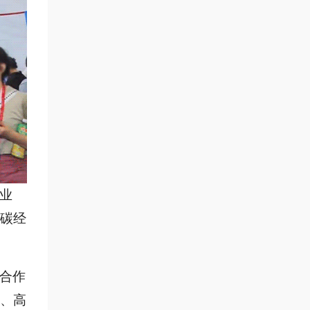
业
碳经
合作
、高