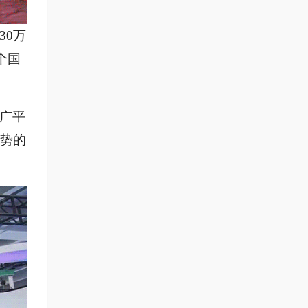
30万
个国
广平
势的