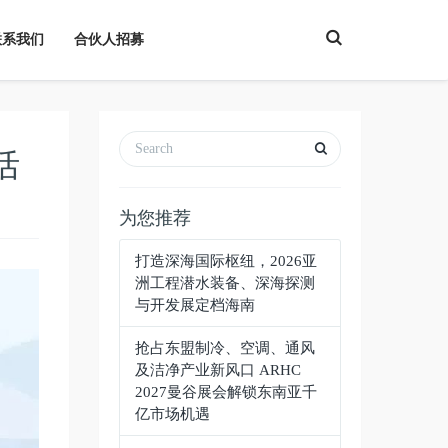
T
联系我们
合伙人招募
o
g
g
l
e
S
e
a
活
r
c
h
为您推荐
打造深海国际枢纽，2026亚
洲工程潜水装备、深海探测
与开发展定档海南
抢占东盟制冷、空调、通风
及洁净产业新风口 ARHC
2027曼谷展会解锁东南亚千
亿市场机遇