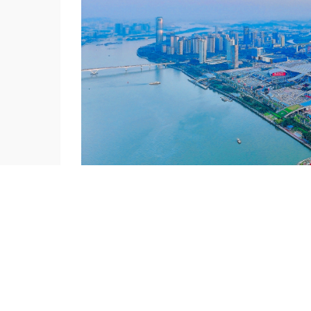
上一篇
：年中硬核大展，燃爆今夏！第9届亚太电池展、亚太储能展会8月火