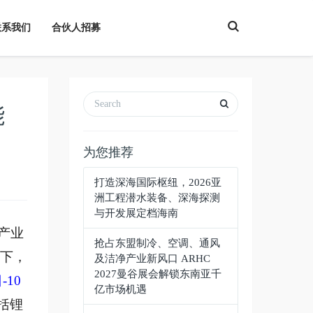
T
联系我们
合伙人招募
o
g
g
l
e
S
e
a
能
r
c
h
为您推荐
打造深海国际枢纽，2026亚
洲工程潜水装备、深海探测
与开发展定档海南
产业
抢占东盟制冷、空调、通风
下，
及洁净产业新风口 ARHC
2027曼谷展会解锁东南亚千
-10
亿市场机遇
括锂