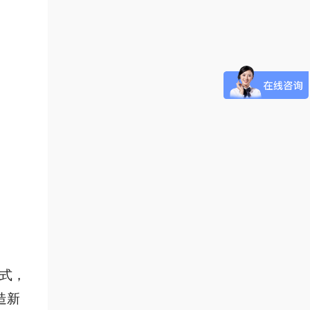
式，
造新