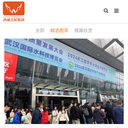
T
o
g
g
l
e
全部
精选图库
视频欣赏
S
e
a
r
c
h