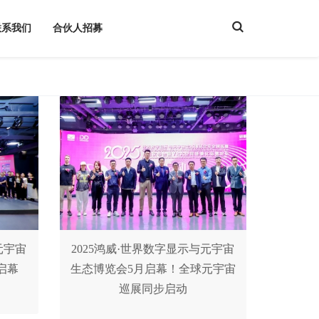
T
联系我们
合伙人招募
o
g
g
l
e
S
e
a
r
c
h
元宇宙
2025鸿威·世界数字显示与元宇宙
启幕
生态博览会5月启幕！全球元宇宙
巡展同步启动