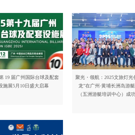
5 第 19 届广州国际台球及配套
聚光・领航：2025文旅灯光
设施展5月10日盛大启幕
龙”在广州·黄埔长洲岛游
（五洲游艇培训中心）成