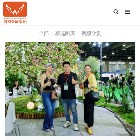
T
o
g
g
l
e
全部
精选图库
视频欣赏
S
e
a
r
c
h