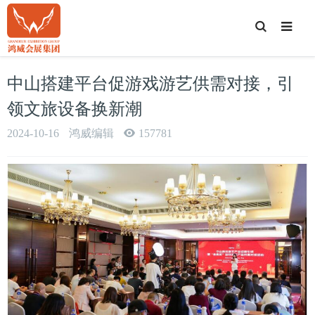
T
o
g
g
l
e
中山搭建平台促游戏游艺供需对接，引
S
e
a
领文旅设备换新潮
r
c
h
2024-10-16
鸿威编辑
157781