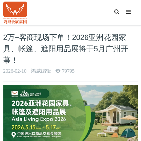
T
o
g
g
l
e
2万+客商现场下单！2026亚洲花园家
S
e
a
具、帐篷、遮阳用品展将于5月广州开
r
c
幕！
h
2026-02-10
鸿威编辑
79795