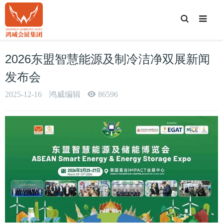
T
o
g
g
l
e
2026东盟智慧能源及制冷洁净双展新闻
S
e
a
发布会
r
c
h
2025-12-16
鸿威编辑
86596