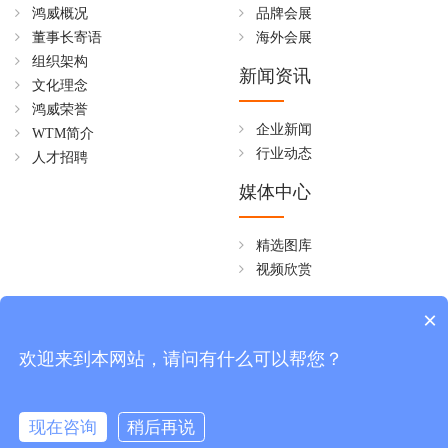
鸿威概况
品牌会展
董事长寄语
海外会展
组织架构
新闻资讯
文化理念
鸿威荣誉
企业新闻
WTM简介
行业动态
人才招聘
媒体中心
精选图库
视频欣赏
全国免费热线
×
4006258268
欢迎来到本网站，请问有什么可以帮您？
周一至周五 08:30~18:00
现在咨询
稍后再说
版权所有 © 广东鸿威国际会展集团有限公司
粤ICP备17064634号-1