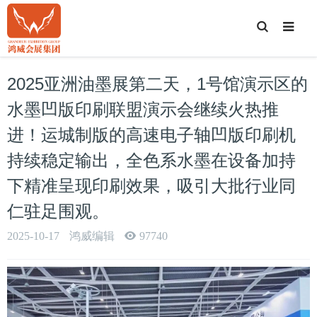
T
o
g
g
l
e
2025亚洲油墨展第二天，1号馆演示区的
S
e
a
水墨凹版印刷联盟演示会继续火热推
r
c
进！运城制版的高速电子轴凹版印刷机
h
持续稳定输出，全色系水墨在设备加持
下精准呈现印刷效果，吸引大批行业同
仁驻足围观。
2025-10-17
鸿威编辑
97740