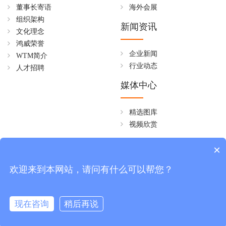
董事长寄语
海外会展
组织架构
新闻资讯
文化理念
鸿威荣誉
企业新闻
WTM简介
行业动态
人才招聘
媒体中心
精选图库
视频欣赏
全国免费热线
×
4006258268
欢迎来到本网站，请问有什么可以帮您？
周一至周五 08:30~18:00
现在咨询
稍后再说
版权所有 © 广东鸿威国际会展集团有限公司
粤ICP备17064634号-1