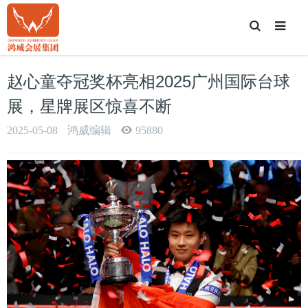
T
o
g
g
l
e
赵心童夺冠奖杯亮相2025广州国际台球
S
e
a
展，星牌展区惊喜不断
r
c
h
2025-05-08
鸿威编辑
95880