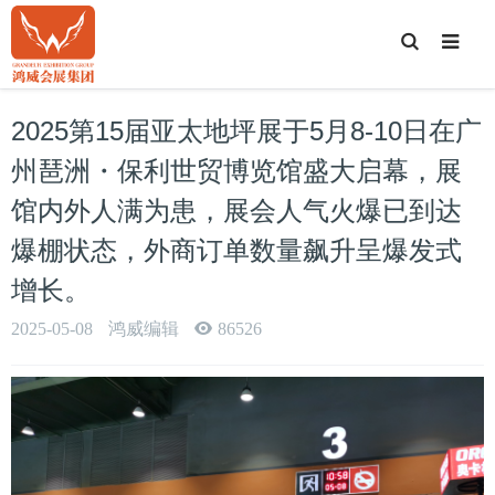
T
o
g
g
l
e
2025第15届亚太地坪展于5月8-10日在广
S
e
a
州琶洲・保利世贸博览馆盛大启幕，展
r
c
馆内外人满为患，展会人气火爆已到达
h
爆棚状态，外商订单数量飙升呈爆发式
增长。
2025-05-08
鸿威编辑
86526